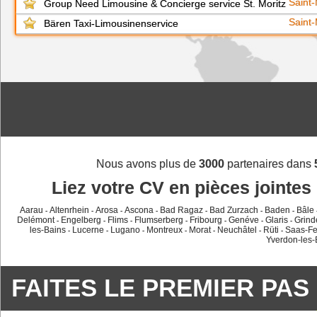
Saint
Group Need Limousine & Concierge service St. Moritz
Saint
Bären Taxi-Limousinenservice
Nous avons plus de
3000
partenaires dans
Liez votre CV en pièces jointes 
Aarau
Altenrhein
Arosa
Ascona
Bad Ragaz
Bad Zurzach
Baden
Bâle
-
-
-
-
-
-
-
Delémont
Engelberg
Flims
Flumserberg
Fribourg
Genéve
Glaris
Grind
-
-
-
-
-
-
-
les-Bains
Lucerne
Lugano
Montreux
Morat
Neuchâtel
Rüti
Saas-F
-
-
-
-
-
-
-
Yverdon-les-
FAITES LE PREMIER PAS