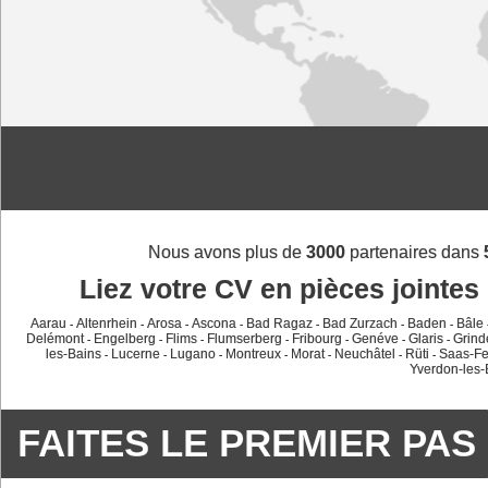
Nous avons plus de
3000
partenaires dans
Liez votre CV en pièces jointes 
Aarau
Altenrhein
Arosa
Ascona
Bad Ragaz
Bad Zurzach
Baden
Bâle
-
-
-
-
-
-
-
Delémont
Engelberg
Flims
Flumserberg
Fribourg
Genéve
Glaris
Grind
-
-
-
-
-
-
-
les-Bains
Lucerne
Lugano
Montreux
Morat
Neuchâtel
Rüti
Saas-F
-
-
-
-
-
-
-
Yverdon-les-
FAITES LE PREMIER PAS