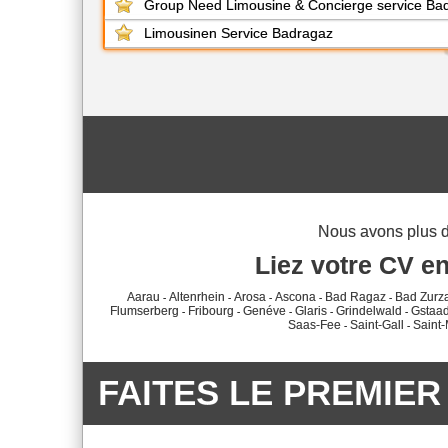
Group Need Limousine & Concierge service Ba
Limousinen Service Badragaz
Nous avons plus 
Liez votre CV en
Aarau
Altenrhein
Arosa
Ascona
Bad Ragaz
Bad Zurz
-
-
-
-
-
Flumserberg
Fribourg
Genéve
Glaris
Grindelwald
Gstaa
-
-
-
-
-
Saas-Fee
Saint-Gall
Saint-
-
-
FAITES LE PREMIER