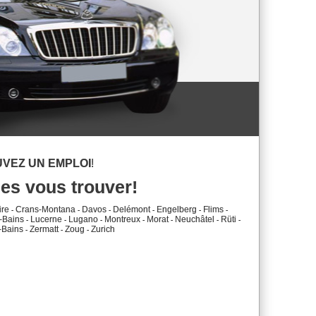
VEZ UN EMPLOI
!
ses vous trouver!
ire
Crans-Montana
Davos
Delémont
Engelberg
Flims
-
-
-
-
-
-
-Bains
Lucerne
Lugano
Montreux
Morat
Neuchâtel
Rüti
-
-
-
-
-
-
-
-Bains
Zermatt
Zoug
Zurich
-
-
-