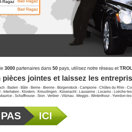
Bad Ragaz
d-Ragaz
Bad Ragaz
de
3000
partenaires dans
50
pays, utilisez notre réseau et
TROU
 pièces jointes et laissez les entrepri
ach
Baden
Bâle
Berne
Bienne
Bürgenstock
Campione
Chûtes du Rhin
Co
-
-
-
-
-
-
-
-
d
Interlaken
Klosters
Kreuzlingen
Küssnacht
Lausanne
Locarno
Loèche-les
-
-
-
-
-
-
-
Maurice
Schaffhouse
Sion
Verbier
Vitznau
Weggis
Winterthour
Yverdon-les
-
-
-
-
-
-
-
 PAS
ICI