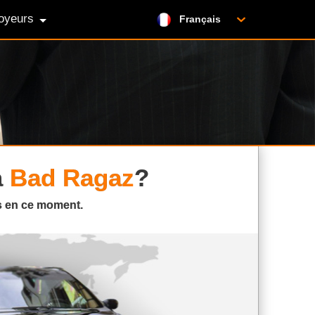
oyeurs
Français
à
Bad Ragaz
?
rs en ce moment.