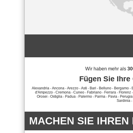
Wir haben mehr als
30
Fügen Sie Ihre
Alexandria
Ancona
Arezzo
Asti
Bari
Belluno
Bergamo
-
-
-
-
-
-
-
d'Ampezzo
Cremona
Cuneo
Fabriano
Ferrara
Florenz
-
-
-
-
-
Orosei
Ostiglia
Padua
Palermo
Parma
Pavia
Perugia
-
-
-
-
-
-
Sardinia
-
MACHEN SIE IHREN