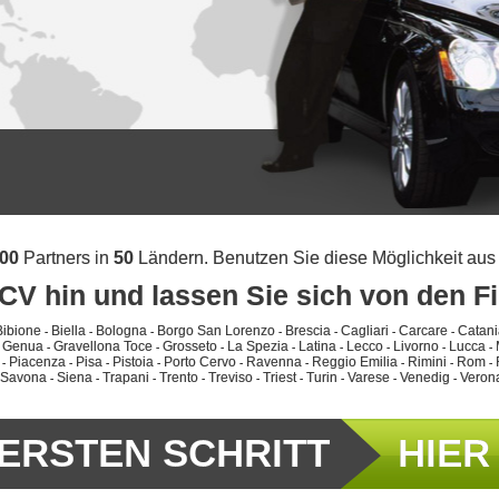
00
Partners in
50
Ländern. Benutzen Sie diese Möglichkeit aus 
 CV hin und lassen Sie sich von den F
Bibione
Biella
Bologna
Borgo San Lorenzo
Brescia
Cagliari
Carcare
Catani
-
-
-
-
-
-
-
Genua
Gravellona Toce
Grosseto
La Spezia
Latina
Lecco
Livorno
Lucca
-
-
-
-
-
-
-
-
-
Piacenza
Pisa
Pistoia
Porto Cervo
Ravenna
Reggio Emilia
Rimini
Rom
-
-
-
-
-
-
-
-
-
Savona
Siena
Trapani
Trento
Treviso
Triest
Turin
Varese
Venedig
Veron
-
-
-
-
-
-
-
-
-
 ERSTEN SCHRITT
HIER