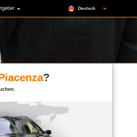
itgeber
Deutsch
Piacenza
?
suchen.