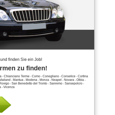
und finden Sie ein Job!
irmen zu finden!
a
Chianciano Terme
Como
Conegliano
Conselice
Cortina
-
-
-
-
-
Mailand
Mantua
Modena
Monza
Neapel
Novara
Olbia
-
-
-
-
-
-
-
Rovigo
San Benedetto del Tronto
Sanremo
Sansepolcro
-
-
-
-
a
Vicenza
-