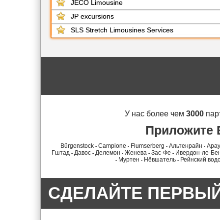
JECO Limousine
JP excursions
SLS Stretch Limousines Services
У нас более чем
3000
пар
Приложите 
Bürgenstock
Campione
Flumserberg
Альтенрайн
Ара
-
-
-
-
Гштад
Давос
Делемон
Женева
Зас-Фе
Ивердон-ле-Бе
-
-
-
-
-
Муртен
Нёвшатель
Рейнский вод
-
-
-
СДЕЛАЙТЕ ПЕРВЫ