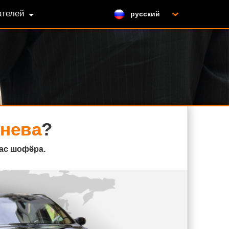
ателей
русский
нева
?
ас шофёра.