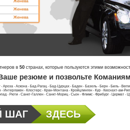
Женева
Женева
Женева
тнеров в
50
странах, которые пользуются этими возможнос
Ваше резюме и позвольте Команиям
у
Ароза
Аскона
Бад-Рагац
Бад-Цурцах
Баден
Базель
Берн
Биль
Вегги
-
-
-
-
-
-
-
-
-
н
Интерлакен
Клостерс
Кран-Монтана
Кройцлинген
Кур
Кюснахт-ам-Риг
-
-
-
-
-
-
опад
Рюти
Санкт-Галлен
Санкт-Мориц
Сьон
Флимс
Фрибург
Цермат
Ц
-
-
-
-
-
-
-
-
Й ШАГ
ЗДЕСЬ