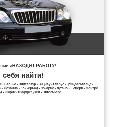
тями и
НАХОДЯТ РАБОТУ
!
 себя найти!
с
Вербье
Винтертур
Вицнау
Гларус
Гриндельвальд
-
-
-
-
-
-
и
Лозанна
Лойкербад
Локарно
Лугано
Люцерн
Монтрё
-
-
-
-
-
-
уг
Цюрих
Шаффхаузен
Энгельберг
-
-
-