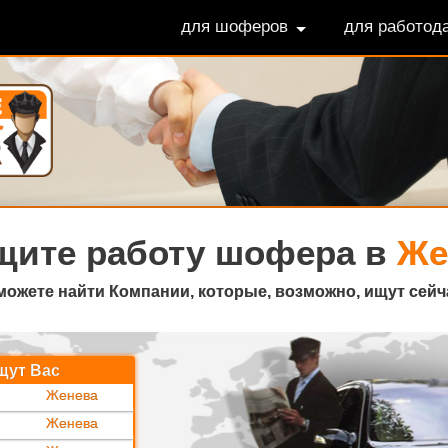
для шоферов
для работод
щите
работу шофера в
Же
можете найти Компании, которые, возможно, ищут сейч
щут Вас
Женева
Женева